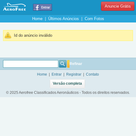
Anuncie Grátis
Home
|
Últimos Anúncios
|
Com Fotos
Id do anúncio inválido
Refinar
Home
|
Entrar
|
Registrar
|
Contato
Versão completa
© 2025 Aerofree Classificados Aeronáuticos - Todos os direitos reservados.