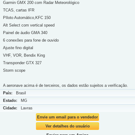
Garmin GMX 200 com Radar Meteorológico
TCAS, cartas IFR
PIloto Automático,KFC 150
Alt Select com vertical speed
Painel de áudio GMA 340
6 conexões para fone de ouvido
Ajuste fino digital
VHF, VOR, Bendix King
Transponder GTX 327
Storm scope
A aeronave acima é de terceiros, os dados estão sujeitos a verificação.
País:
Brasil
Estado:
MG
Cidade:
Lavras
Envie um email para o vendedor
Ver detalhes do usuário