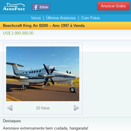
Anuncie Grátis
Início
|
Últimos Anúncios
|
Com Fotos
Beechcraft King Air B200 – Ano 1997 à Venda
US$ 2.900.000,00
10 fotos
Destaques
Aeronave extremamente bem cuidada, hangarada!