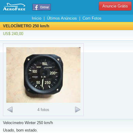
Anuncie Grátis
Início
|
Últimos Anúncios
|
Com Fotos
VELOCÍMETRO 250 km/h
US$ 240,00
4 fotos
Velocímetro Winter 250 km/h
Usado, bom estado.