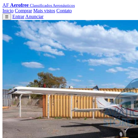
AF
Aerofree
Classificados Aeronáuticos
Inicio
Comprar
Mais vistos
Contato
Entrar
Anunciar
☰