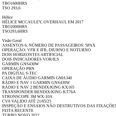
TBO1600HRS
TSO 293,6
Hélice
HÉLICE MCCAULEY, OVERHAUL EM 2017
TBO2000HRS
TSO293,6HRS
Visão Geral
ASSENTOS 6, NÚMERO DE PASSAGEIROS: 5PAX
OPERAÇÃO: VFR E IFR, DIURNO E NOTURNO
DOIS HORIZONTES ARTIFICIAL
DOIS INDICADORES VOR/ILS
GARMIN GNS430W
OPERAÇÃO PBN
PA DIGITAL S-TEC
CAIXA DE ÁUDIO GARMIN GMA340
RÁDIO E NAV 1 GARMIN GNS430W
RÁDIO E NAV 2 BENDIX/KING KX165
TRANSPONDER BENDIX/KING KT76A
STRONSCOPE 3M WX-10A
CVA VALIDO ATÉ 21/05/25
INSPEÇÃO E ENSAIOS NÃO DESTRUTIVOS DAS FIXAÇÕE
FEITA RECENTE
TURBO NOVO 2022