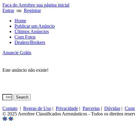
Faça do Aerofree sua página inicial
Entrar
ou
Registrar
Home
Publicar um Anúncio
Últimos Anúncios
Com Fotos
Dealers/Brokers
Anuncie Grátis
Este anúncio não existe!
Contato
|
Regras de Uso
|
Privacidade
|
Parcerias
|
Dúvidas
|
Cust
© 2025 Aerofree Classificados Aeronáuticos - Todos os direitos reser