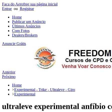
Faça do Aerofree sua página inicial
Entrar
ou
Registrar
Home
Publicar um Anúncio
Últimos Anúncios
Com Fotos
Dealers/Brokers
Anuncie Grátis
Anterior
Próximo
Home
>
Experimental - Trike - Ultraleve - Giro
>
Experimental
ultraleve experimental anfíbio c