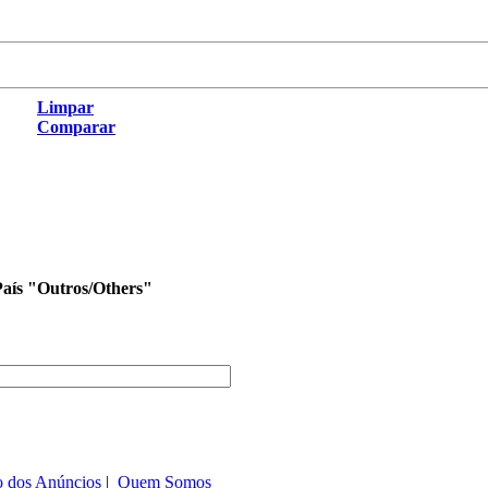
Limpar
Comparar
País "Outros/Others"
o dos Anúncios
|
Quem Somos