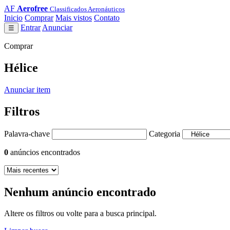
AF
Aerofree
Classificados Aeronáuticos
Inicio
Comprar
Mais vistos
Contato
Entrar
Anunciar
☰
Comprar
Hélice
Anunciar item
Filtros
Palavra-chave
Categoria
0
anúncios encontrados
Nenhum anúncio encontrado
Altere os filtros ou volte para a busca principal.