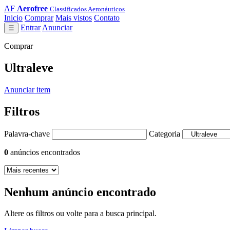
AF
Aerofree
Classificados Aeronáuticos
Inicio
Comprar
Mais vistos
Contato
Entrar
Anunciar
☰
Comprar
Ultraleve
Anunciar item
Filtros
Palavra-chave
Categoria
0
anúncios encontrados
Nenhum anúncio encontrado
Altere os filtros ou volte para a busca principal.