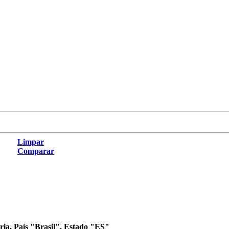
Limpar
Comparar
oria, País "Brasil", Estado "ES"