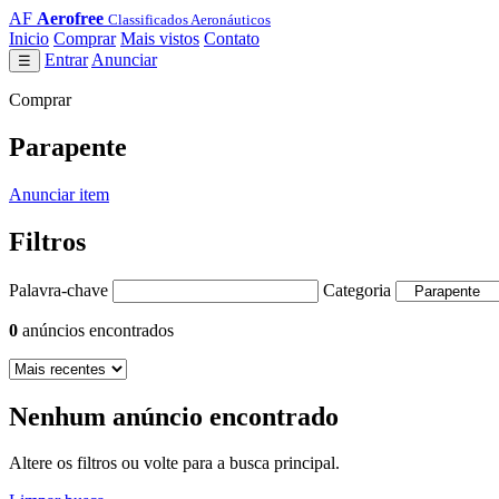
AF
Aerofree
Classificados Aeronáuticos
Inicio
Comprar
Mais vistos
Contato
Entrar
Anunciar
☰
Comprar
Parapente
Anunciar item
Filtros
Palavra-chave
Categoria
0
anúncios encontrados
Nenhum anúncio encontrado
Altere os filtros ou volte para a busca principal.