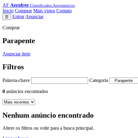
AF
Aerofree
Classificados Aeronáuticos
Inicio
Comprar
Mais vistos
Contato
Entrar
Anunciar
☰
Comprar
Parapente
Anunciar item
Filtros
Palavra-chave
Categoria
0
anúncios encontrados
Nenhum anúncio encontrado
Altere os filtros ou volte para a busca principal.